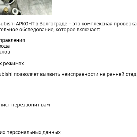
ubishi АРКОНТ в Волгограде – это комплексная проверк
льное обследование, которое включает:
управления
вода
алов
х режимах
bishi позволяет выявить неисправности на ранней стад
лист перезвонит вам
воих персональных данных