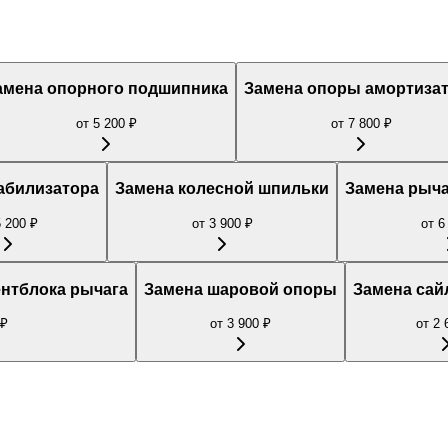
амена опорного подшипника
Замена опоры амортиза
от
5 200
₽
от
7 800
₽
абилизатора
Замена колесной шпильки
Замена рыча
5 200
₽
от
3 900
₽
от
6
нтблока рычага
Замена шаровой опоры
Замена сай
₽
от
3 900
₽
от
2 