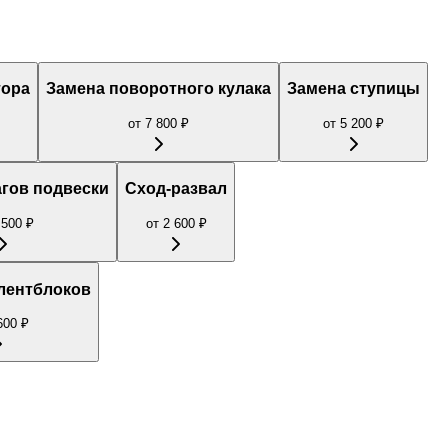
тора
Замена поворотного кулака
Замена ступицы
от
7 800
₽
от
5 200
₽
гов подвески
Сход-развал
 500
₽
от
2 600
₽
лентблоков
600
₽