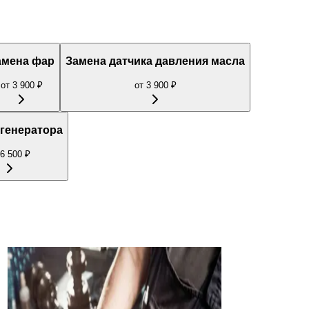
амена фар
Замена датчика давления масла
от
3 900
₽
от
3 900
₽
генератора
6 500
₽