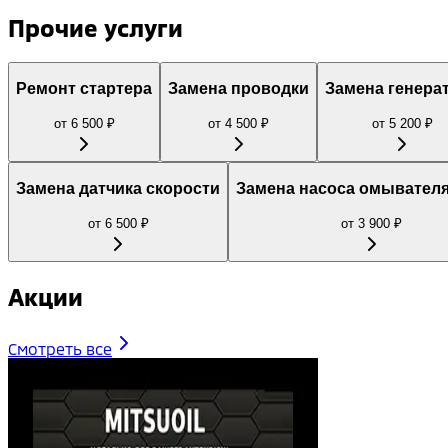
Прочие услуги
Ремонт стартера
Замена проводки
Замена генера
от
6 500
₽
от
4 500
₽
от
5 200
₽
Замена датчика скорости
Замена насоса омывателя
от
6 500
₽
от
3 900
₽
Акции
Смотреть все