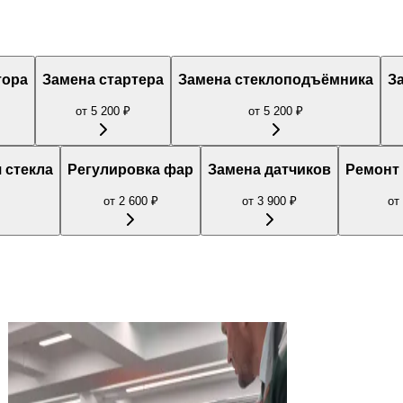
тора
Замена стартера
Замена стеклоподъёмника
З
от
5 200
₽
от
5 200
₽
 стекла
Регулировка фар
Замена датчиков
Ремонт 
от
2 600
₽
от
3 900
₽
от