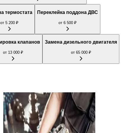
а термостата
Переклейка поддона ДВС
от
5 200
₽
от
6 500
₽
ировка клапанов
Замена дизельного двигателя
от
13 000
₽
от
65 000
₽