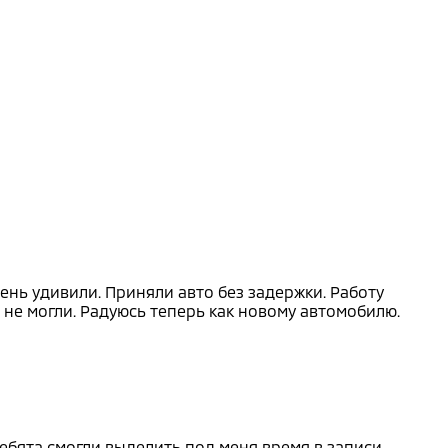
ень удивили. Приняли авто без задержки. Работу
 не могли. Радуюсь теперь как новому автомобилю.
ебята смогли выделить под меня время в записи,