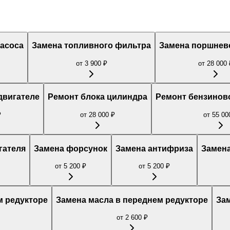
насоса
Замена топливного фильтра
Замена поршнев
от
3 900
₽
от
28 000
двигателе
Ремонт блока цилиндра
Ремонт бензинов
₽
от
28 000
₽
от
55 00
гателя
Замена форсунок
Замена антифриза
Замена
от
5 200
₽
от
5 200
₽
м редукторе
Замена масла в переднем редукторе
За
от
2 600
₽