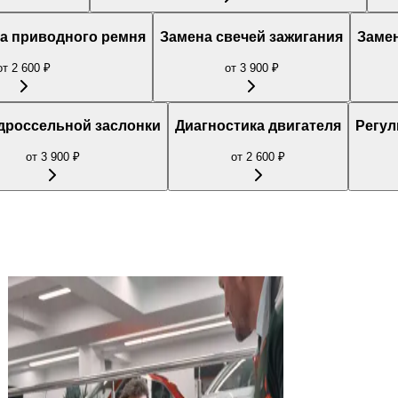
а приводного ремня
Замена свечей зажигания
Замен
от
2 600
₽
от
3 900
₽
 дроссельной заслонки
Диагностика двигателя
Регул
от
3 900
₽
от
2 600
₽