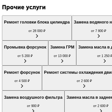
Прочие услуги
Ремонт головки блока цилиндра
Замена водяного 
от
28 000
₽
от
7 800
₽
Промывка форсунок
Замена ГРМ
Замена масла в 
от
5 200
₽
от
13 000
₽
от
1 250
Ремонт форсунок
Ремонт системы охлаждения дви
от
4 500
₽
от
2 600
₽
Замена воздушного фильтра
Замена масла в задне
от
900
₽
от
2 600
₽