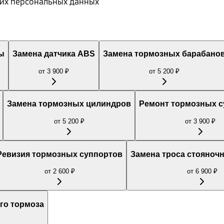
воих персональных данных
ы
Замена датчика ABS
Замена тормозных барабано
от
3 900
₽
от
5 200
₽
Замена тормозных цилиндров
Ремонт тормозных с
от
5 200
₽
от
3 900
₽
Ревизия тормозных суппортов
Замена троса стояноч
от
2 600
₽
от
6 900
₽
го тормоза