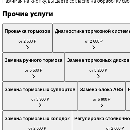
Нажимая на кнопку, вы даёте согласие на обработку с
Прочие услуги
Прокачка тормозов
Диагностика тормозной систем
от
2 600
₽
от
2 600
₽
Замена ручного тормоза
Замена тормозных дисков
от
6 500
₽
от
5 200
₽
Замена тормозных суппортов
Замена блока ABS
от
3 900
₽
от
6 900
₽
Замена тормозных колодок
Регулировка стояночно
от
2 600
₽
от
2 600
₽